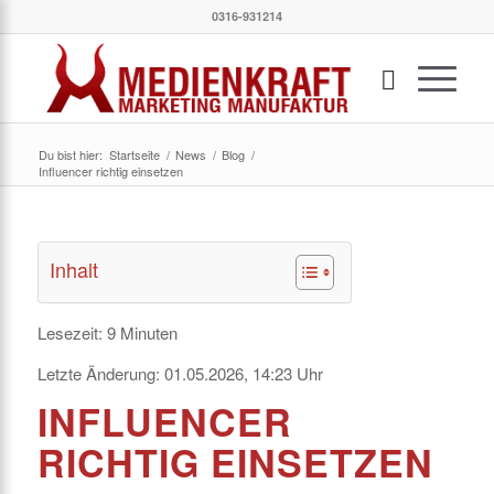
0316-931214
Du bist hier:
Startseite
/
News
/
Blog
/
Influencer richtig einsetzen
Inhalt
Lesezeit:
9
Minuten
Letzte Änderung:
01.05.2026, 14:23
Uhr
INFLUENCER
RICHTIG EINSETZEN