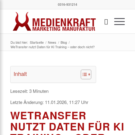
0316-931214
Du bist hier:
Startseite
/
News
/
Blog
/
WeTransfer nutzt Daten für KI Training – oder doch nicht?
Inhalt
Lesezeit:
3
Minuten
Letzte Änderung:
11.01.2026, 11:27
Uhr
WETRANSFER
NUTZT DATEN FÜR KI